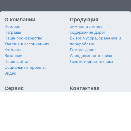
О компании
Продукция
История
Зимнее и летнее
Награды
содержание дорог
Наше производство
Вывоз мусора, хранение и
Участие в ассоциациях
переработка
Каталоги
Ремонт дорог
Вакансии
Аэродромная техника
Наши сайты
Газомоторная техника
Социальные проекты
Видео
Сервис
Контактная
информация
Заявка на сервис
Заявка на дубликат VIN
АО «Коминвест-АКМТ»
Услуги сервиса
117405
,
Россия
,
г. Москва
,
Сертификаты
ул. Кирпичные Выемки, д. 2,
ТО и ремонт двигателей
корп. 1, подъезд 9, этаж 4
Изготовление РВД
8-495-969-52-77
Техподдержка