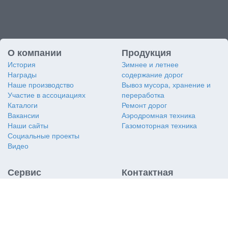
О компании
Продукция
История
Зимнее и летнее
Награды
содержание дорог
Наше производство
Вывоз мусора, хранение и
Участие в ассоциациях
переработка
Каталоги
Ремонт дорог
Вакансии
Аэродромная техника
Наши сайты
Газомоторная техника
Социальные проекты
Видео
Сервис
Контактная
информация
Заявка на сервис
Заявка на дубликат VIN
АО «Коминвест-АКМТ»
Услуги сервиса
117405
,
Россия
,
г. Москва
,
Сертификаты
ул. Кирпичные Выемки, д. 2,
ТО и ремонт двигателей
корп. 1, подъезд 9, этаж 4