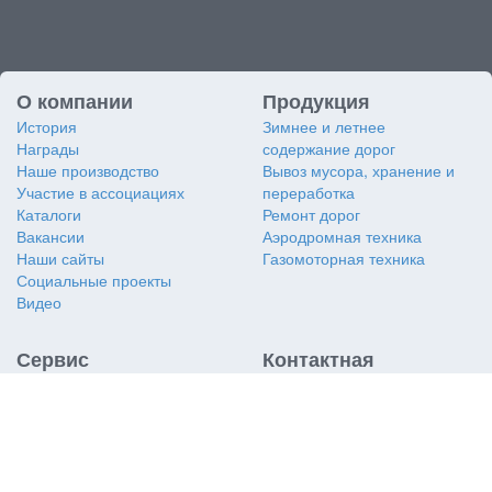
О компании
Продукция
История
Зимнее и летнее
Награды
содержание дорог
Наше производство
Вывоз мусора, хранение и
Участие в ассоциациях
переработка
Каталоги
Ремонт дорог
Вакансии
Аэродромная техника
Наши сайты
Газомоторная техника
Социальные проекты
Видео
Сервис
Контактная
информация
Заявка на сервис
Заявка на дубликат VIN
АО «Коминвест-АКМТ»
Услуги сервиса
117405
,
Россия
,
г. Москва
,
Сертификаты
ул. Кирпичные Выемки, д. 2,
ТО и ремонт двигателей
корп. 1, подъезд 9, этаж 4