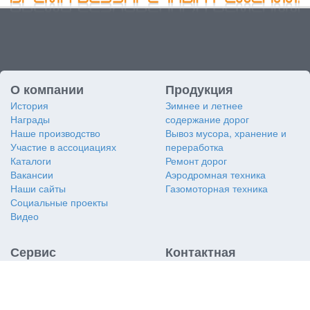
О компании
Продукция
История
Зимнее и летнее
Награды
содержание дорог
Наше производство
Вывоз мусора, хранение и
Участие в ассоциациях
переработка
Каталоги
Ремонт дорог
Вакансии
Аэродромная техника
Наши сайты
Газомоторная техника
Социальные проекты
Видео
Сервис
Контактная
информация
Заявка на сервис
Заявка на дубликат VIN
АО «Коминвест-АКМТ»
Услуги сервиса
117405
,
Россия
,
г. Москва
,
Сертификаты